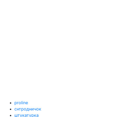
proline
снтродничок
штукатурка